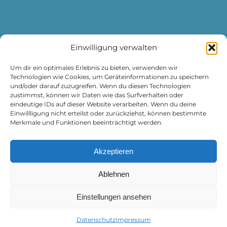
Einwilligung verwalten
Campingplatz Wertacher Hof
Um dir ein optimales Erlebnis zu bieten, verwenden wir
Grüntenseestraße 12
Technologien wie Cookies, um Geräteinformationen zu speichern
87466 Oy-Mittelberg
und/oder darauf zuzugreifen. Wenn du diesen Technologien
info@camping-wertacher-hof.de
zustimmst, können wir Daten wie das Surfverhalten oder
eindeutige IDs auf dieser Website verarbeiten. Wenn du deine
Tel.
08361-770
Einwillligung nicht erteilst oder zurückziehst, können bestimmte
Merkmale und Funktionen beeinträchtigt werden.
© 2026 | Campingplatz Wertacher Hof
Akzeptieren
Ablehnen
Einstellungen ansehen
Datenschutz
Impressum