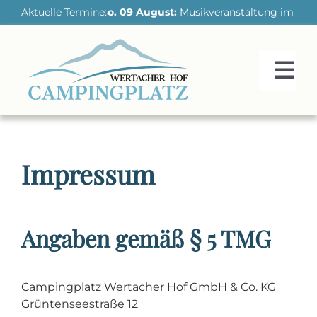
Skip
Aktuelle Termine:
So. 09 August:
Musikveranstaltung im Kurpar
to
content
Tog
Nav
HOME
Impressum
UNSER PLATZ
REGION ENTDECKEN
Angaben gemäß § 5 TMG
AKTIV SEIN
UNSERE PREISE
Campingplatz Wertacher Hof GmbH & Co. KG
KONTAKT
Grüntenseestraße 12