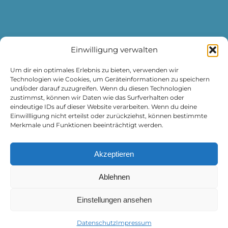
Einwilligung verwalten
DATENSCHUTZ
IMPRESSUM
Um dir ein optimales Erlebnis zu bieten, verwenden wir
Technologien wie Cookies, um Geräteinformationen zu speichern
und/oder darauf zuzugreifen. Wenn du diesen Technologien
zustimmst, können wir Daten wie das Surfverhalten oder
eindeutige IDs auf dieser Website verarbeiten. Wenn du deine
Einwillligung nicht erteilst oder zurückziehst, können bestimmte
Merkmale und Funktionen beeinträchtigt werden.
Campingplatz Wertacher Hof
Grüntenseestraße 12
Akzeptieren
87466 Oy-Mittelberg
info@camping-wertacher-hof.de
Ablehnen
Tel.
08361-770
Einstellungen ansehen
Datenschutz
Impressum
© 2026 | Campingplatz Wertacher Hof