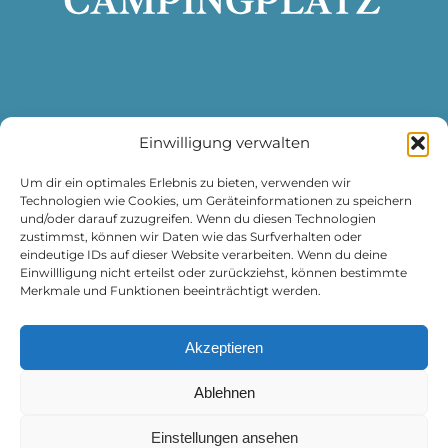
Einwilligung verwalten
DATENSCHUTZ
IMPRESSUM
Um dir ein optimales Erlebnis zu bieten, verwenden wir
Technologien wie Cookies, um Geräteinformationen zu speichern
und/oder darauf zuzugreifen. Wenn du diesen Technologien
zustimmst, können wir Daten wie das Surfverhalten oder
eindeutige IDs auf dieser Website verarbeiten. Wenn du deine
Einwillligung nicht erteilst oder zurückziehst, können bestimmte
Merkmale und Funktionen beeinträchtigt werden.
Campingplatz Wertacher Hof
Grüntenseestraße 12
Akzeptieren
87466 Oy-Mittelberg
info@camping-wertacher-hof.de
Ablehnen
Tel.
08361-770
Einstellungen ansehen