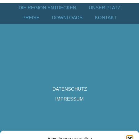
DIE REGION ENTDECKEN
UNSER PLATZ
PREISE
DOWNLOADS
KONTAKT
DATENSCHUTZ
IMPRESSUM
Campingplatz Wertacher Hof
Einwilligung verwalten