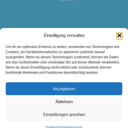
Campingplatz Wertacher Hof
Einwilligung verwalten
Grüntenseestraße 12
Um dir ein optimales Erlebnis zu bieten, verwenden wir Technologien wie
87466 Oy-Mittelberg
Cookies, um Geräteinformationen zu speichern und/oder darauf
info@camping-wertacher-hof.de
zuzugreifen. Wenn du diesen Technologien zustimmst, können wir Daten
wie das Surfverhalten oder eindeutige IDs auf dieser Website verarbeiten.
Tel.
08361-770
Wenn du deine Einwillligung nicht erteilst oder zurückziehst, können
bestimmte Merkmale und Funktionen beeinträchtigt werden.
© 2026 | Campingplatz Wertacher Hof
Akzeptieren
Ablehnen
Einstellungen ansehen
Datenschutz
Impressum