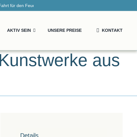
t für den Feuerfalter“
So. 09 August:
Musikveranstaltung im K
AKTIV SEIN
UNSERE PREISE
KONTAKT
e Kunstwerke aus
Details