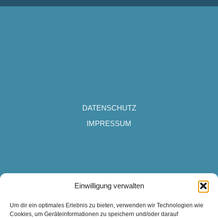
DATENSCHUTZ
IMPRESSUM
Campingplatz Wertacher Hof
Einwilligung verwalten
Grüntenseestraße 12
Um dir ein optimales Erlebnis zu bieten, verwenden wir Technologien wie
87466 Oy-Mittelberg
Cookies, um Geräteinformationen zu speichern und/oder darauf