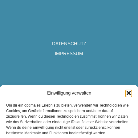
DATENSCHUTZ
IMPRESSUM
Campingplatz Wertacher Hof
Einwilligung verwalten
Grüntenseestraße 12
Um dir ein optimales Erlebnis zu bieten, verwenden wir Technologien wie
87466 Oy-Mittelberg
Cookies, um Geräteinformationen zu speichern und/oder darauf
info@camping-wertacher-hof.de
zuzugreifen. Wenn du diesen Technologien zustimmst, können wir Daten
wie das Surfverhalten oder eindeutige IDs auf dieser Website verarbeiten.
Tel.
08361-770
Wenn du deine Einwillligung nicht erteilst oder zurückziehst, können
bestimmte Merkmale und Funktionen beeinträchtigt werden.