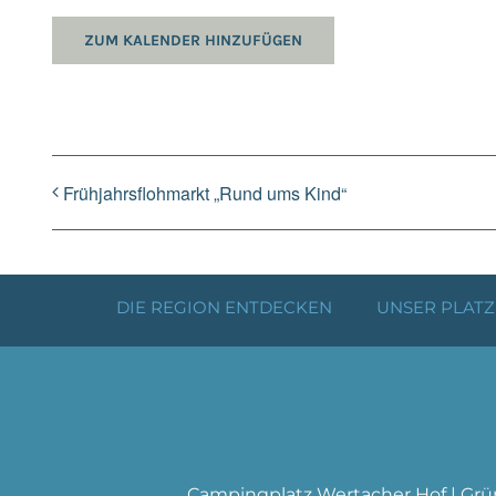
ZUM KALENDER HINZUFÜGEN
Frühjahrsflohmarkt „Rund ums Kind“
DIE REGION ENTDECKEN
UNSER PLATZ
Campingplatz Wertacher Hof | Grü