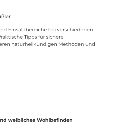
üßler
und Einsatzbereiche bei verschiedenen
tische Tipps für sichere
eren naturheilkundigen Methoden und
und weibliches Wohlbefinden