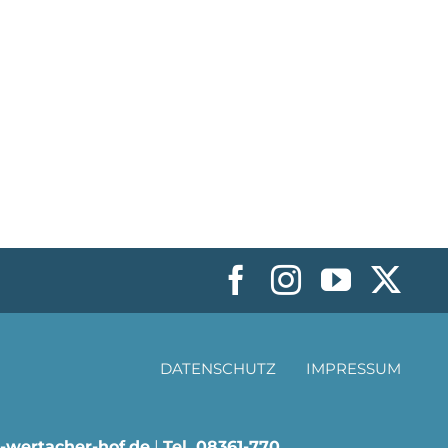
DATENSCHUTZ
IMPRESSUM
wertacher-hof.de
|
Tel.
08361-770