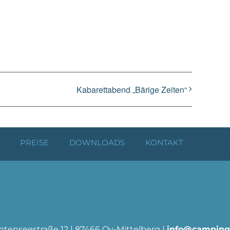
Kabarettabend „Bärige Zeiten“
PREISE
DOWNLOADS
KONTAKT
ntenseestraße 12 |
87466 Oy-Mittelberg |
info@camping-