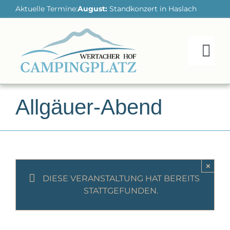
Skip
Aktuelle Termine:
Do. 06 August:
Standkonzert in Haslach
Do
to
content
Tog
Nav
HOME
Allgäuer-Abend
UNSER PLATZ
REGION ENTDECKEN
×
AKTIV SEIN
DIESE VERANSTALTUNG HAT BEREITS
STATTGEFUNDEN.
UNSERE PREISE
KONTAKT