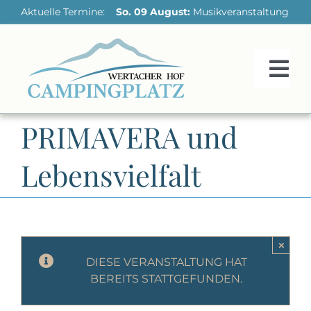
Skip
Aktuelle Termine:
So. 09 August:
Musikveranstaltung im K
to
content
Tog
Nav
PRIMAVERA und
HOME
Lebensvielfalt
UNSER PLATZ
REGION ENTDECKEN
AKTIV SEIN
×
DIESE VERANSTALTUNG HAT
UNSERE PREISE
BEREITS STATTGEFUNDEN.
KONTAKT